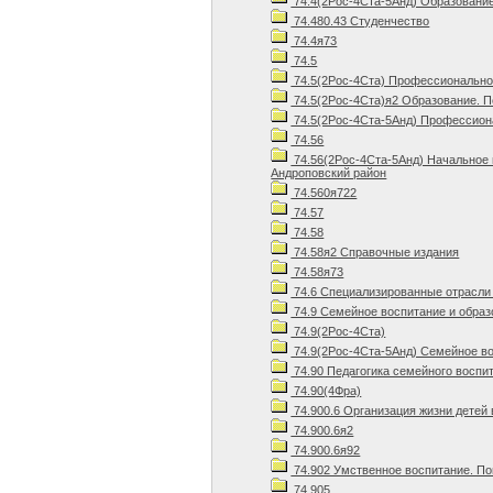
74.4(2Рос-4Ста-5Анд) Образование
74.480.43 Студенчество
74.4я73
74.5
74.5(2Рос-4Ста) Профессиональное
74.5(2Рос-4Ста)я2 Образование. П
74.5(2Рос-4Ста-5Анд) Профессиона
74.56
74.56(2Рос-4Ста-5Анд) Начальное
Андроповский район
74.560я722
74.57
74.58
74.58я2 Справочные издания
74.58я73
74.6 Специализированные отрасли 
74.9 Семейное воспитание и образ
74.9(2Рос-4Ста)
74.9(2Рос-4Ста-5Анд) Семейное во
74.90 Педагогика семейного воспи
74.90(4Фра)
74.900.6 Организация жизни детей
74.900.6я2
74.900.6я92
74.902 Умственное воспитание. П
74.905