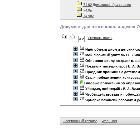
74.92 Домашнее образование
74.9р
74.9я2
Документ для этого клас. индекса 74
Уточнить поиск
Идёт объезд школ и детских с
Мой любимый учитель
/ С. Ли
Обновляя школу, сохранить вс
Показали мастер-класс
/ Е. А. 
Праздник прощания с детство
Стали победителями конкурса
Типовые положения об образо
Убеждая, побеждай!
/ Е. А. Вл
Чтобы действовать и побежда
Ярмарка вакансий рабочих и у
Электронный каталог
Web-Liber