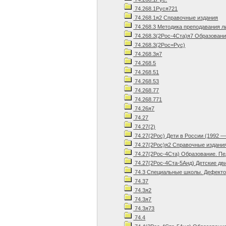
74.268.1Руся721
74.268.1я2 Справочные издания
74.268.3 Методика преподавания л
74.268.3(2Рос-4Ста)я7 Образовани
74.268.3(2Рос=Рус)
74.268.3я7
74.268.5
74.268.51
74.268.53
74.268.77
74.268.771
74.26я7
74.27
74.27(2)
74.27(2Рос) Дети в России (1992 —
74.27(2Рос)я2 Справочные издани
74.27(2Рос-4Ста) Образование. Пед
74.27(2Рос-4Ста-5Анд) Детские дв
74.3 Специальные школы. Дефектол
74.37
74.3я2
74.3я7
74.3я73
74.4