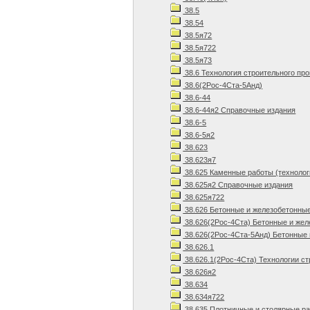
38.5
38.54
38.5я72
38.5я722
38.5я73
38.6 Технология строительного пр
38.6(2Рос-4Ста-5Анд)
38.6-44
38.6-44я2 Справочные издания
38.6-5
38.6-5я2
38.623
38.623я7
38.625 Каменные работы (технолог
38.625я2 Справочные издания
38.625я722
38.626 Бетонные и железобетонны
38.626(2Рос-4Ста) Бетонные и же
38.626(2Рос-4Ста-5Анд) Бетонные 
38.626.1
38.626.1(2Рос-4Ста) Технологии ст
38.626я2
38.634
38.634я722
38.635 Плотничные и столярные р