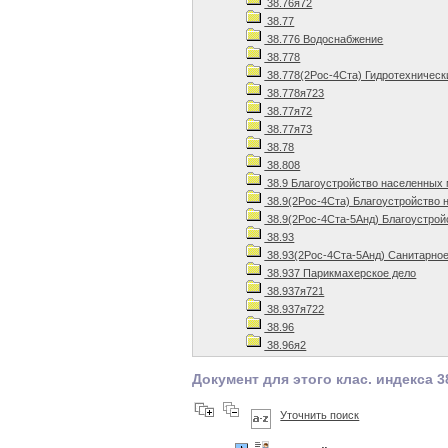
38.76я72
38.77
38.776 Водоснабжение
38.778
38.778(2Рос-4Ста) Гидротехническ
38.778я723
38.77я72
38.77я73
38.78
38.808
38.9 Благоустройство населенных
38.9(2Рос-4Ста) Благоустройство 
38.9(2Рос-4Ста-5Анд) Благоустрой
38.93
38.93(2Рос-4Ста-5Анд) Санитарное
38.937 Парикмахерское дело
38.937я721
38.937я722
38.96
38.96я2
Документ для этого клас. индекса 3
Уточнить поиск