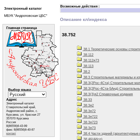
Возможные действия :
Электронный каталог
МБУК "Андроповская ЦБС"
Описание кл/индекса
Главная страница
38.752
38.1 Теоретические основы строит
38.112
38.112я73
38.113
38.2
38.3 Строительные материалы и и
38.3(2Рос-4Ста) Строительные мат
38.3(2Рос-4Ста-5Анд) Строительны
Выбор языка
38.3(3)я2 Справочные издания
Адрес
38.33
Электронный каталог
38.3я2
Ставропольский край,
38.3я72
Андроповский район, с.
Курсавка, ул. Красная 27
38.3я722
357070 Курсавка
38.3я723
Россия
8(86556)6-43-99
38.3я73
факс 8(86556)6-40-87
38.4 Части зданий (архитектурные 
контакт
38.46(4Исп)