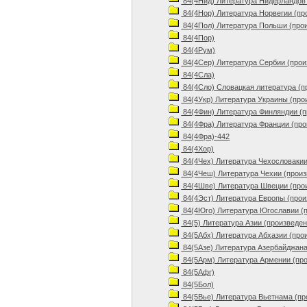
84(4Нид) Литература Нидерландов 
84(4Нор) Литература Норвегии (пр
84(4Пол) Литература Польши (про
84(4Пор)
84(4Рум)
84(4Сер) Литература Сербии (прои
84(4Сла)
84(4Сло) Словацкая литература (п
84(4Укр) Литература Украины (про
84(4Фин) Литература Финляндии (п
84(4Фра) Литература Франции (про
84(4Фра)-442
84(4Хор)
84(4Чех) Литература Чехословакии
84(4Чеш) Литература Чехии (произ
84(4Шве) Литература Швеции (про
84(4Эст) Литература Европы (прои
84(4Юго) Литература Югославии (
84(5) Литература Азии (произведен
84(5Абх) Литература Абхазии (про
84(5Азе) Литература Азербайджана
84(5Арм) Литература Армении (пр
84(5Афг)
84(5Бол)
84(5Вье) Литература Вьетнама (пр