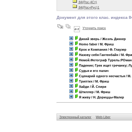
84(Рос-4Ст)
84(Рос=Рус)1
Документ для этого клас. индекса 
Уточнить поиск
Дикий зверь
/ Жоэль Диккер
Homo faber
/ М. Фриш
Крок и Компания
/ Ф. Глаузер
Назову себя Гантенбайн
/ М. Фр
Немой.Фотограф Турель:РОманы
Падение; Грек ищет гречанку; Л
Судья и его палач
Сценарий одного несчастья
/ М
Триптих
/ М. Фриш
Хайди
/ Й. Спири
Штиллер
/ М. Фриш
Я живу
/ Н. Дориццы-Малер
Электронный каталог
Web-Liber