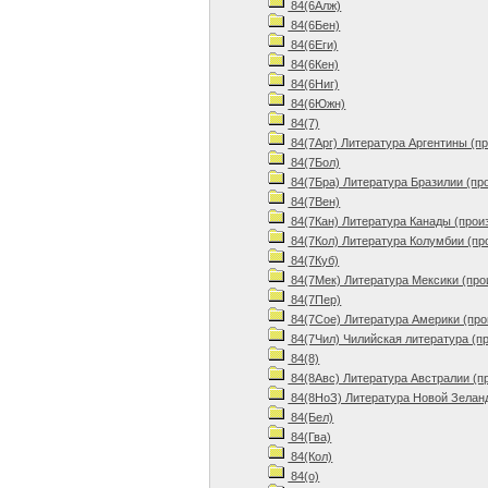
84(6Алж)
84(6Бен)
84(6Еги)
84(6Кен)
84(6Ниг)
84(6Южн)
84(7)
84(7Арг) Литература Аргентины (п
84(7Бол)
84(7Бра) Литература Бразилии (пр
84(7Вен)
84(7Кан) Литература Канады (прои
84(7Кол) Литература Колумбии (пр
84(7Куб)
84(7Мек) Литература Мексики (про
84(7Пер)
84(7Сое) Литература Америки (про
84(7Чил) Чилийская литература (п
84(8)
84(8Авс) Литература Австралии (п
84(8НоЗ) Литература Новой Зеланд
84(Бел)
84(Гва)
84(Кол)
84(о)