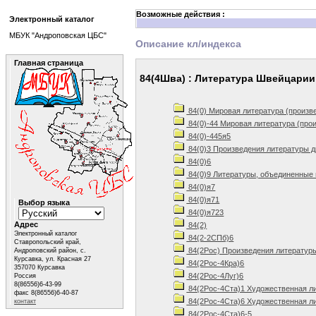
Возможные действия :
Электронный каталог
МБУК "Андроповская ЦБС"
Описание кл/индекса
Главная страница
84(4Шва) : Литература Швейцарии
84(0) Мировая литература (произв
84(0)-44 Мировая литература (про
84(0)-445я5
84(0)3 Произведения литературы д
84(0)6
84(0)9 Литературы, объединенные 
84(0)я7
84(0)я71
Выбор языка
84(0)я723
Адрес
84(2)
Электронный каталог
84(2-2СПб)6
Ставропольский край,
84(2Рос) Произведения литератур
Андроповский район, с.
Курсавка, ул. Красная 27
84(2Рос-4Кра)6
357070 Курсавка
84(2Рос-4Луг)6
Россия
8(86556)6-43-99
84(2Рос-4Ста)1 Художественная ли
факс 8(86556)6-40-87
84(2Рос-4Ста)6 Художественная ли
контакт
84(2Рос-4Ста)6-5