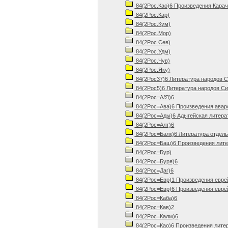
84(2Рос.Као)6 Произведения Карач
84(2Рос.Кар)
84(2Рос.Кум)
84(2Рос.Мор)
84(2Рос.Сев)
84(2Рос.Удм)
84(2Рос.Чув)
84(2Рос.Яку)
84(2Рос37)6 Литература народов С
84(2Рос5)6 Литература народов Си
84(2Рос=А/Я)6
84(2Рос=Ава)6 Произведения авар
84(2Рос=Ады)6 Адыгейская литера
84(2Рос=Алт)6
84(2Рос=Балк)6 Литература отдель
84(2Рос=Баш)6 Произведения лите
84(2Рос=Бур)
84(2Рос=Буря)6
84(2Рос=Даг)6
84(2Рос=Евр)1 Произведения евре
84(2Рос=Евр)6 Произведения евре
84(2Рос=Каба)6
84(2Рос=Кав)2
84(2Рос=Калм)6
84(2Рос=Као)6 Произведения литер