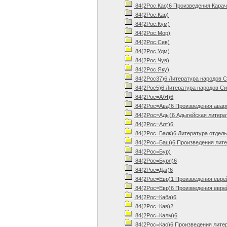
84(2Рос.Као)6 Произведения Карач
84(2Рос.Кар)
84(2Рос.Кум)
84(2Рос.Мор)
84(2Рос.Сев)
84(2Рос.Удм)
84(2Рос.Чув)
84(2Рос.Яку)
84(2Рос37)6 Литература народов С
84(2Рос5)6 Литература народов Си
84(2Рос=А/Я)6
84(2Рос=Ава)6 Произведения авар
84(2Рос=Ады)6 Адыгейская литера
84(2Рос=Алт)6
84(2Рос=Балк)6 Литература отдель
84(2Рос=Баш)6 Произведения лите
84(2Рос=Бур)
84(2Рос=Буря)6
84(2Рос=Даг)6
84(2Рос=Евр)1 Произведения евре
84(2Рос=Евр)6 Произведения евре
84(2Рос=Каба)6
84(2Рос=Кав)2
84(2Рос=Калм)6
84(2Рос=Као)6 Произведения литер