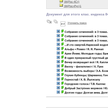
84(Рос-4Ст)
84(Рос=Рус)1
Документ для этого клас. индекса 8
Уточнить поиск
Собрание сочинений: в 3 томах. 
Собрание сочинений: в 3 томах
Собрание сочинений: в 3 томах.
...И сто смертей.Нарвский водо
Альфа + Ромео
/ Я. Я. Раннап
Арве Йомм; Молодые годы; Бр
В один прекрасный грустный д
Вечер возвращает всё
/ Я. Капл
Виллу – филателист
/ Х. Пукк
Возможность выбора
/ Э.А. Бээ
Глухие бубенцы; Шарманка; Гон
Горностай
/ Х. В. Йыгисалу
Городские голоса
/ Т.В. Каллас
Добрый Заступник моряков
/ Ю
Долгие годы: Долгая зима. Дол