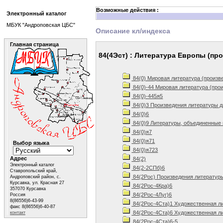
Возможные действия :
Электронный каталог
МБУК "Андроповская ЦБС"
Описание кл/индекса
Главная страница
84(4Эст) : Литература Европы (пр
84(0) Мировая литература (произв
84(0)-44 Мировая литература (про
84(0)-445я5
84(0)3 Произведения литературы д
84(0)6
84(0)9 Литературы, объединенные 
84(0)я7
84(0)я71
Выбор языка
84(0)я723
Адрес
84(2)
Электронный каталог
84(2-2СПб)6
Ставропольский край,
84(2Рос) Произведения литератур
Андроповский район, с.
Курсавка, ул. Красная 27
84(2Рос-4Кра)6
357070 Курсавка
84(2Рос-4Луг)6
Россия
8(86556)6-43-99
84(2Рос-4Ста)1 Художественная ли
факс 8(86556)6-40-87
84(2Рос-4Ста)6 Художественная ли
контакт
84(2Рос-4Ста)6-5