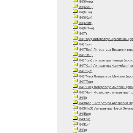
84(6Алж)
84(6Бен)
84(6Еги)
84(6Кен)
84(6Ниг)
84(6Южн)
84(7)
84(7Арг) Литература Аргентины (п
84(7Бол)
84(7Бра) Литература Бразилии (пр
84(7Вен)
84(7Кан) Литература Канады (прои
84(7Кол) Литература Колумбии (пр
84(7Куб)
84(7Мек) Литература Мексики (про
84(7Пер)
84(7Сое) Литература Америки (про
84(7Чил) Чилийская литература (п
84(8)
84(8Авс) Литература Австралии (п
84(8НоЗ) Литература Новой Зеланд
84(Бел)
84(Гва)
84(Кол)
84(о)