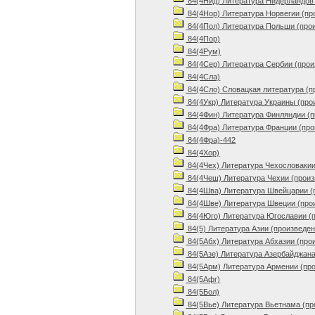
84(4Нид) Литература Нидерландов 
84(4Нор) Литература Норвегии (пр
84(4Пол) Литература Польши (про
84(4Пор)
84(4Рум)
84(4Сер) Литература Сербии (прои
84(4Сла)
84(4Сло) Словацкая литература (п
84(4Укр) Литература Украины (про
84(4Фин) Литература Финляндии (п
84(4Фра) Литература Франции (про
84(4Фра)-442
84(4Хор)
84(4Чех) Литература Чехословакии
84(4Чеш) Литература Чехии (произ
84(4Шва) Литература Швейцарии (
84(4Шве) Литература Швеции (про
84(4Юго) Литература Югославии (
84(5) Литература Азии (произведен
84(5Абх) Литература Абхазии (про
84(5Азе) Литература Азербайджана
84(5Арм) Литература Армении (пр
84(5Афг)
84(5Бол)
84(5Вье) Литература Вьетнама (пр