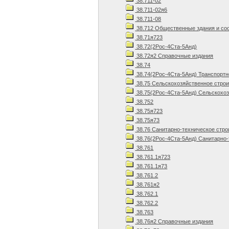
38.711-02
38.711-02я6
38.711-08
38.712 Общественные здания и со
38.71я723
38.72(2Рос-4Ста-5Анд)
38.72я2 Справочные издания
38.74
38.74(2Рос-4Ста-5Анд) Транспортн
38.75 Сельскохозяйственное стро
38.75(2Рос-4Ста-5Анд) Сельскохоз
38.752
38.75я723
38.75я73
38.76 Санитарно-техническое стро
38.76(2Рос-4Ста-5Анд) Санитарно-
38.761
38.761.1я723
38.761.1я73
38.761.2
38.761я2
38.762.1
38.762.2
38.763
38.76я2 Справочные издания