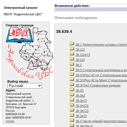
Возможные действия :
Электронный каталог
МБУК "Андроповская ЦБС"
Описание кл/индекса
Главная страница
38.639.4
38.1 Теоретические основы строит
38.112
38.112я73
38.113
38.2
38.3 Строительные материалы и и
38.3(2Рос-4Ста) Строительные мат
38.3(2Рос-4Ста-5Анд) Строительны
Выбор языка
38.3(3)я2 Справочные издания
Адрес
38.33
Электронный каталог
38.3я2
Ставропольский край,
38.3я72
Андроповский район, с.
Курсавка, ул. Красная 27
38.3я722
357070 Курсавка
38.3я723
Россия
8(86556)6-43-99
38.3я73
факс 8(86556)6-40-87
38.4 Части зданий (архитектурные 
контакт
38.46(4Исп)