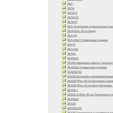
38.5
38.54
38.5я72
38.5я722
38.5я73
38.6 Технология строительного пр
38.6(2Рос-4Ста-5Анд)
38.6-44
38.6-44я2 Справочные издания
38.6-5
38.6-5я2
38.623
38.623я7
38.625 Каменные работы (технолог
38.625я2 Справочные издания
38.625я722
38.626 Бетонные и железобетонны
38.626(2Рос-4Ста) Бетонные и же
38.626(2Рос-4Ста-5Анд) Бетонные 
38.626.1
38.626.1(2Рос-4Ста) Технологии ст
38.626я2
38.634
38.634я722
38.635 Плотничные и столярные р