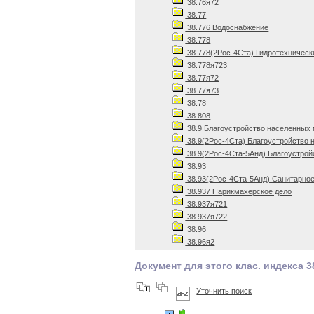
38.76я72
38.77
38.776 Водоснабжение
38.778
38.778(2Рос-4Ста) Гидротехническ
38.778я723
38.77я72
38.77я73
38.78
38.808
38.9 Благоустройство населенных
38.9(2Рос-4Ста) Благоустройство 
38.9(2Рос-4Ста-5Анд) Благоустрой
38.93
38.93(2Рос-4Ста-5Анд) Санитарное
38.937 Парикмахерское дело
38.937я721
38.937я722
38.96
38.96я2
Документ для этого клас. индекса 3
Уточнить поиск