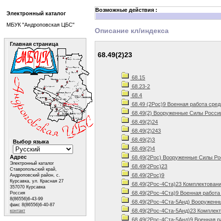
Возможные действия :
Электронный каталог
МБУК "Андроповская ЦБС"
Описание кл/индекса
Главная страница
68.49(2)23
68.15
68.23-2
68.4
68.49 (2Рос)9 Военная работа сред
68.49(2) Вооруженные Силы Росси
68.49(2)24
68.49(2)243
68.49(2)3
Выбор языка
68.49(2)4
Адрес
68.49(2Рос) Вооруженные Силы Ро
Электронный каталог
68.49(2Рос)23
Ставропольский край,
68.49(2Рос)9
Андроповский район, с.
Курсавка, ул. Красная 27
68.49(2Рос-4Ста)23 Комплектовани
357070 Курсавка
68.49(2Рос-4Ста)9 Военная работа
Россия
8(86556)6-43-99
68.49(2Рос-4Ста-5Анд) Вооруженны
факс 8(86556)6-40-87
68.49(2Рос-4Ста-5Анд)23 Комплект
контакт
68.49(2Рос-4Ста-5Анд)9 Военная р