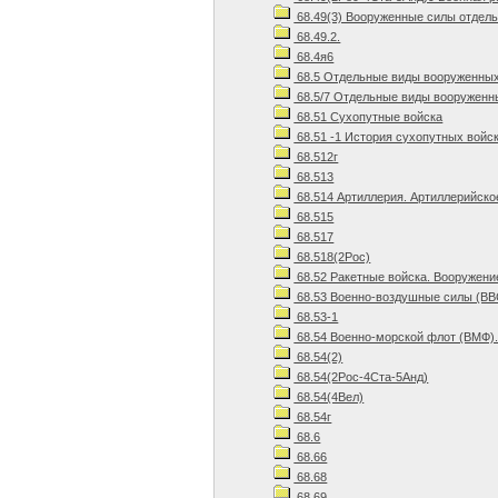
68.49(3) Вооруженные силы отдел
68.49.2.
68.4я6
68.5 Отдельные виды вооруженных 
68.5/7 Отдельные виды вооруженны
68.51 Сухопутные войска
68.51 -1 История сухопутных войс
68.512г
68.513
68.514 Артиллерия. Артиллерийско
68.515
68.517
68.518(2Рос)
68.52 Ракетные войска. Вооружени
68.53 Военно-воздушные силы (ВВС
68.53-1
68.54 Военно-морской флот (ВМФ).
68.54(2)
68.54(2Рос-4Ста-5Анд)
68.54(4Вел)
68.54г
68.6
68.66
68.68
68.69