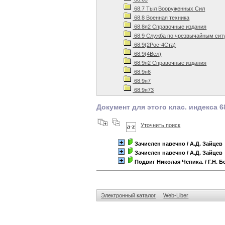
68.7 Тыл Вооруженных Сил
68.8 Военная техника
68.8я2 Справочные издания
68.9 Служба по чрезвычайным сит
68.9(2Рос-4Ста)
68.9(4Вел)
68.9я2 Справочные издания
68.9я6
68.9я7
68.9я73
Документ для этого клас. индекса 6
Уточнить поиск
Зачислен навечно
/ А.Д. Зайцев
Зачислен навечно
/ А.Д. Зайцев
Подвиг Николая Чепика.
/ Г.Н. 
Электронный каталог
Web-Liber