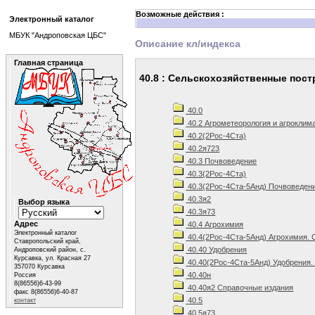
Возможные действия :
Электронный каталог
МБУК "Андроповская ЦБС"
Описание кл/индекса
Главная страница
40.8 : Сельскохозяйственные пос
40.0
40.2 Агрометеорология и агроклим
40.2(2Рос-4Ста)
40.2я723
40.3 Почвоведение
40.3(2Рос-4Ста)
40.3(2Рос-4Ста-5Анд) Почвоведени
40.3я2
Выбор языка
40.3я73
Адрес
40.4 Агрохимия
Электронный каталог
40.4(2Рос-4Ста-5Анд) Агрохимия. 
Ставропольский край,
40.40 Удобрения
Андроповский район, с.
Курсавка, ул. Красная 27
40.40(2Рос-4Ста-5Анд) Удобрения.
357070 Курсавка
40.40н
Россия
8(86556)6-43-99
40.40я2 Справочные издания
факс 8(86556)6-40-87
40.5
контакт
40.5я73