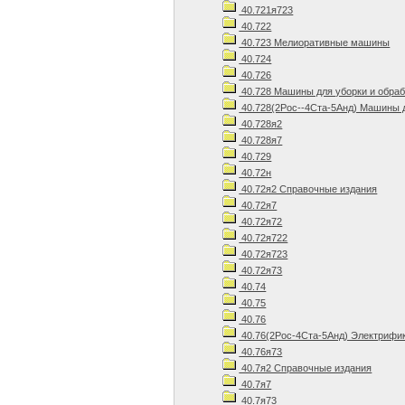
40.721я723
40.722
40.723 Мелиоративные машины
40.724
40.726
40.728 Машины для уборки и обраб
40.728(2Рос--4Ста-5Анд) Машины д
40.728я2
40.728я7
40.729
40.72н
40.72я2 Справочные издания
40.72я7
40.72я72
40.72я722
40.72я723
40.72я73
40.74
40.75
40.76
40.76(2Рос-4Ста-5Анд) Электрифик
40.76я73
40.7я2 Справочные издания
40.7я7
40.7я73