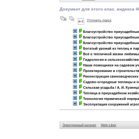
Документ для этого клас. индекса 4
Уточнить поиск
Благоустройство приусадебных
Благоустройство приусадебных
Благоустройство приусадебных
Богатый урожай из теплиц и па
Всё о тепличной жизни любимы
Гидрология и сельскохозяйств
Наши помощники на садовом уч
Проектирование и строительст
Реконструкция свиноводчески
Садово-огородные теплицы и 
Сельская усадьба
/ А. И. Кузнец
Теплица в приусадебном хозяйс
Технология термической перера
Эксплуатация сооружений агр
Электронный каталог
Web-Liber