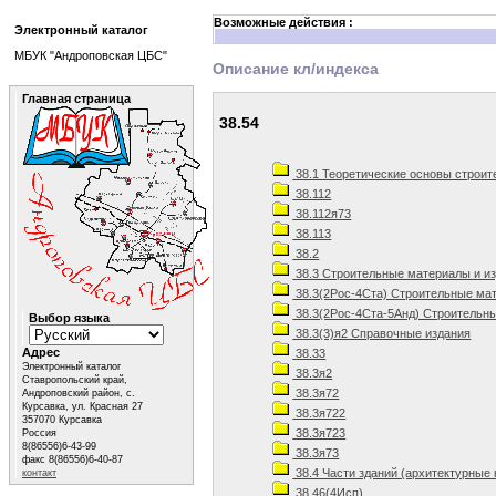
Возможные действия :
Электронный каталог
МБУК "Андроповская ЦБС"
Описание кл/индекса
Главная страница
38.54
38.1 Теоретические основы строит
38.112
38.112я73
38.113
38.2
38.3 Строительные материалы и и
38.3(2Рос-4Ста) Строительные мат
38.3(2Рос-4Ста-5Анд) Строительны
Выбор языка
38.3(3)я2 Справочные издания
Адрес
38.33
Электронный каталог
38.3я2
Ставропольский край,
38.3я72
Андроповский район, с.
Курсавка, ул. Красная 27
38.3я722
357070 Курсавка
38.3я723
Россия
8(86556)6-43-99
38.3я73
факс 8(86556)6-40-87
38.4 Части зданий (архитектурные 
контакт
38.46(4Исп)