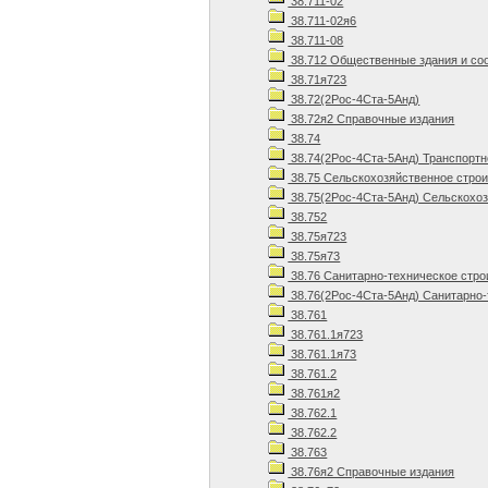
38.711-02
38.711-02я6
38.711-08
38.712 Общественные здания и со
38.71я723
38.72(2Рос-4Ста-5Анд)
38.72я2 Справочные издания
38.74
38.74(2Рос-4Ста-5Анд) Транспортн
38.75 Сельскохозяйственное стро
38.75(2Рос-4Ста-5Анд) Сельскохоз
38.752
38.75я723
38.75я73
38.76 Санитарно-техническое стро
38.76(2Рос-4Ста-5Анд) Санитарно-
38.761
38.761.1я723
38.761.1я73
38.761.2
38.761я2
38.762.1
38.762.2
38.763
38.76я2 Справочные издания