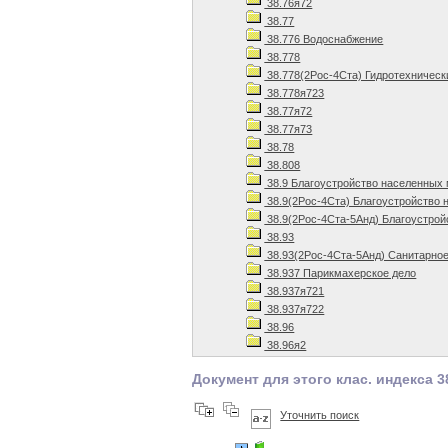
38.76я72
38.77
38.776 Водоснабжение
38.778
38.778(2Рос-4Ста) Гидротехническ
38.778я723
38.77я72
38.77я73
38.78
38.808
38.9 Благоустройство населенных
38.9(2Рос-4Ста) Благоустройство 
38.9(2Рос-4Ста-5Анд) Благоустрой
38.93
38.93(2Рос-4Ста-5Анд) Санитарное
38.937 Парикмахерское дело
38.937я721
38.937я722
38.96
38.96я2
Документ для этого клас. индекса 3
Уточнить поиск