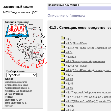
Возможные действия :
Электронный каталог
МБУК "Андроповская ЦБС"
Описание кл/индекса
Главная страница
41.3 : Селекция, семеноводство, 
41.2
41.3(2Рос-4Ста)
41.3(2Рос-4Ста-5Анд) Селекция, се
41.3г
41.3я73
41.4 Земледелие. Агротехника
41.4(2Рос-4Ста)
41.4(2Рос-4Ста-5Анд) Земледелие.
Выбор языка
41.41
Адрес
41.43
Электронный каталог
41.45
Ставропольский край,
41.46
Андроповский район, с.
Курсавка, ул. Красная 27
41.47 Урожай. Уборочные операци
357070 Курсавка
41.47(2Рос-4Ста) Сельское и лесн
Россия
8(86556)6-43-99
41.47(2Рос-4Ста-5Анд) Урожай. Уб
факс 8(86556)6-40-87
41.4я2
контакт
41.4я7