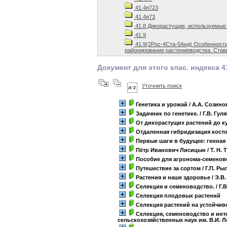
41.4я723
41.4я73
41.8 Дикорастущие, используемые 
41.9
41.9(2Рос-4Ста-5Анд) Особенности
районирование растениеводства. Став
Документ для этого клас. индекса 4
Уточнить поиск
Генетика и урожай
/ А.А. Созино
Задачник по генетике.
/ Г.В. Гул
От дикорастущих растений до 
Отдаленная гибридизация кост
Первые шаги в будущее: генная
Пётр Иванович Лисицын
/ Т. Н.
Пособие для агронома-семенов
Путешествие за сортом
/ Г.П. Ры
Растения и наше здоровье
/ Э.В
Селекция и семеноводство.
/ Г.
Селекция плодовых растений
Селекция растений на устойчив
Селекция, семеноводство и ин
сельскохозяйственных наук им. В.И. 