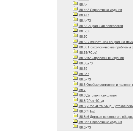
88.4я
88.4я2 Справочные издания
88.4я7
88.4я73
88.5 Социальная психология
88.5(3)
88.50
88.52 Личность как социально-пси
88.53 Психологические проблемы с
88.53(7Сое)
88.53я2 Справочные издания
88.53я73
88.59
88.5я7
88.5я73
88.6 Особые состояния и явления 
88.7
88.8 Детская психология
88.8(2Рос-4Ста)
88.8(2Рос-4Ста-5Анд) Детская пси
88.8(4Нид)
88.8в6 Детская психология: обще
88.8я2 Справочные издания
88.8я73