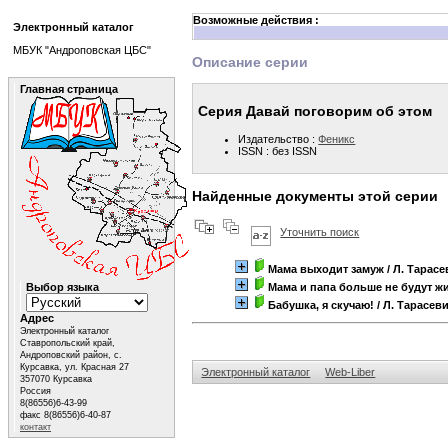
Возможные действия :
Электронный каталог
МБУК "Андроповская ЦБС"
Описание серии
Главная страница
Серия Давай поговорим об этом
Издательство :
Феникс
ISSN : без ISSN
Найденные документы этой серии
Уточнить поиск
Мама выходит замуж
/ Л. Тарасе
Выбор языка
Мама и папа больше не будут ж
Бабушка, я скучаю!
/ Л. Тарасев
Адрес
Электронный каталог
Ставропольский край,
Андроповский район, с.
Курсавка, ул. Красная 27
Электронный каталог
Web-Liber
357070 Курсавка
Россия
8(86556)6-43-99
факс 8(86556)6-40-87
контакт