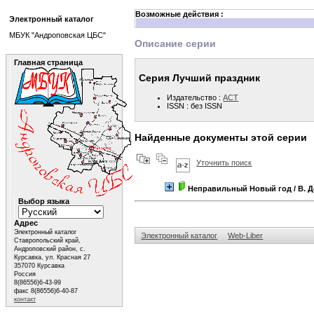
Возможные действия :
Электронный каталог
МБУК "Андроповская ЦБС"
Описание серии
Главная страница
Серия Лучший праздник
Издательство :
АСТ
ISSN : без ISSN
Найденные документы этой серии
Уточнить поиск
Неправильный Новый год
/ В. 
Выбор языка
Адрес
Электронный каталог
Электронный каталог
Web-Liber
Ставропольский край,
Андроповский район, с.
Курсавка, ул. Красная 27
357070 Курсавка
Россия
8(86556)6-43-99
факс 8(86556)6-40-87
контакт