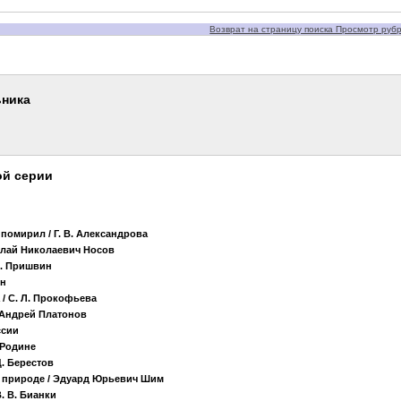
Возврат на страницу поиска Просмотр рубри
ьника
ой серии
т помирил
/ Г. В. Александрова
олай Николаевич Носов
М. Пришвин
ин
/ С. Л. Прокофьева
 Андрей Платонов
ссии
 Родине
Д. Берестов
о природе
/ Эдуард Юрьевич Шим
В. В. Бианки