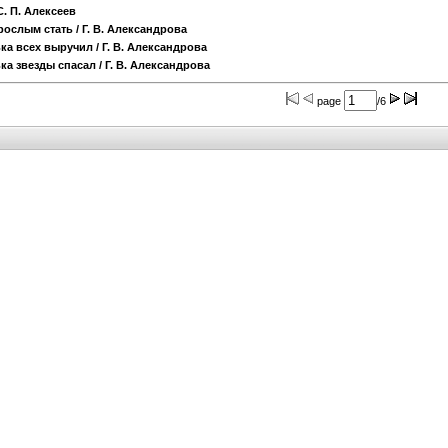
С. П. Алексеев
зрослым стать
/ Г. В. Александрова
ька всех выручил
/ Г. В. Александрова
ка звезды спасал
/ Г. В. Александрова
page
/6