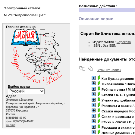
Возможные действия :
Электронный каталог
МБУК "Андроповская ЦБС"
Описание серии
Главная страница
Серия Библиотека школ
Издательство :
Стрекоза
ISSN : без ISSN
Найденные документы эт
Уточнить поиск
Как Кузька домовя
Живая шляпа
/ Ник
Выбор языка
Ребята и утята
/ М. 
Сказки
/ А. С. Пушк
Адрес
Электронный каталог
Ученик волшебника
Ставропольский край, Андроповский район, с.
Рассказы и сказки
/
Курсавка, ул. Красная 27
357070 Курсавка
Сказки народов Ро
Россия
Стихи и рассказы о
8(86556)6-43-99
факс 8(86556)6-40-87
Стихи и сказки
/ В. 
контакт
Рассказы и сказки 
Лесные домишки
/ 