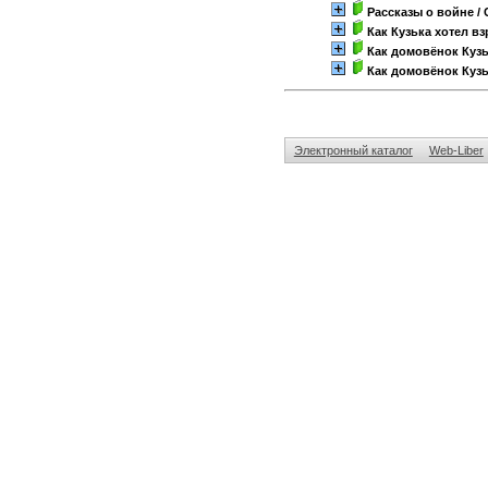
Рассказы о войне
/ 
Как Кузька хотел в
Как домовёнок Куз
Как домовёнок Кузь
Электронный каталог
Web-Liber