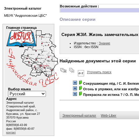
Возможные действия :
Электронный каталог
МБУК "Андроповская ЦБС"
Описание серии
Главная страница
Серия ЖЗИ. Жизнь замечательных
Издательство :
Знание
ISSN : без ISSN
Найденные документы этой серии
Уточнить поиск
Сокрушающие лёд.
/ С. И. Белки
Выбор языка
Огонь в упряжке, или как изоб
Прекрасна ли истина ?
/ О. П. М
Адрес
Электронный каталог
Ставропольский край,
Андроповский район, с.
Курсавка, ул. Красная 27
Электронный каталог
Web-Liber
357070 Курсавка
Россия
8(86556)6-43-99
факс 8(86556)6-40-87
контакт