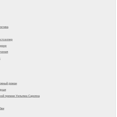
ектива
естселлер
оррор
ючения
с
ежный роман
души
ной премии Уильяма Сарояна
бви