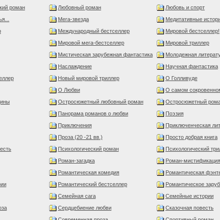
кий роман
Любовный роман
Любовь и спорт
я...
Мега-звезда
Медитативные истор
р
Международный бестселлер
Мировой бестселлер!
Мировой мега-бестселлер
Мировой триллер
Мистическая зарубежная фантастика
Молодежная литерат
Наслаждение
Научная фантастика
еллер
Новый мировой триллер
О Голливуде
О Любви
О самом сокровенно
щины
Остросюжетный любовный роман
Остросюжетный ром
Панорама романов о любви
Поэзия
Приключения
Приключенческая ли
Проза (20 -21 вв.)
Просто добрая книга
есть
Психологический роман
Психологический три
Роман-загадка
Роман-мистификаци
Романтическая комедия
Романтическая фэнт
рии
Романтический бестселлер
Романтическое зару
Семейная сага
Семейные истории
оза
Сердцебиение любви
Сказочная повесть
Современная проза
Спортивный роман