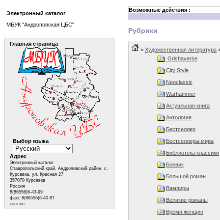
Возможные действия :
Электронный каталог
МБУК "Андроповская ЦБС"
Рубрики
Главная страница
>
Художественная литература
Grishaverse
City Style
Neoclassic
Warhammer
Актуальная книга
Антология
Бестселлер
Бестселлеры мира
Выбор языка
Библиотека классики
Адрес
Электронный каталог
Боевик
Ставропольский край, Андроповский район, с.
Курсавка, ул. Красная 27
Большой роман
357070 Курсавка
Россия
Вампиры
8(86556)6-43-99
факс 8(86556)6-40-87
Великие романы
контакт
Время женщин