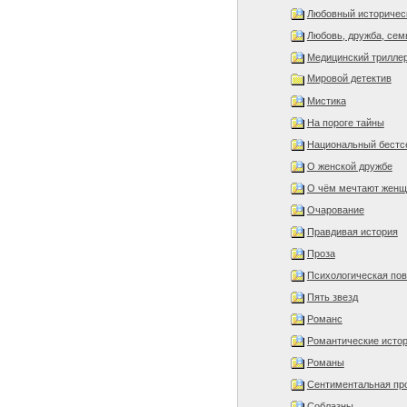
Любовный историчес
Любовь, дружба, семь
Медицинский трилле
Мировой детектив
Мистика
На пороге тайны
Национальный бестс
О женской дружбе
О чём мечтают жен
Очарование
Правдивая история
Проза
Психологическая пов
Пять звезд
Романс
Романтические исто
Романы
Сентиментальная пр
Соблазны