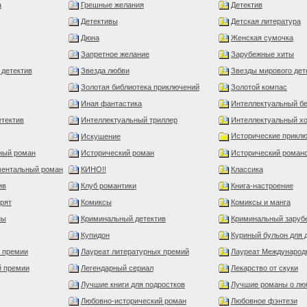
а
Грешные желания
Детектив
Детективы
Детская литература
Дюна
Женская сумочка
Запретное желание
Зарубежные хиты
 детектив
Звезда любви
Звезды мирового дет
Золотая библиотека приключений
Золотой компас
Иная фантастика
Интеллектуальный б
тектив
Интеллектуальный триллер
Интеллектуальный х
Исторические прикл
Искушение
ный роман
Исторический роман
Исторический роман
ментальный роман
КИНО!!
Классика
ив
Клуб романтики
Книга-настроение
орят
Комиксы
Комиксы и манга
ны
Криминальный детектив
Криминальный заруб
Купидон
Куриный бульон для 
й премии
Лауреат литературных премий
Лауреат Международ
й премии
Легендарный сериал
Лекарство от скуки
Лучшие книги для подростков
Лучшие романы о лю
Любовно-исторический роман
Любовное фэнтези