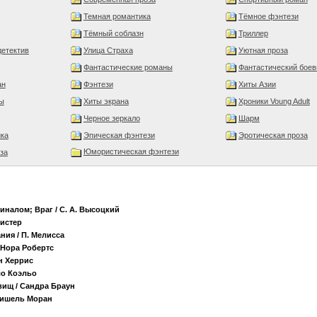
Темная романтика
Тёмное фэнтези
Тёмный соблазн
Триллер
детектив
Улица Страха
Уютная проза
Фантастические романы
Фантастический боев
ан
Фэнтези
Хиты Азии
ы
Хиты экрана
Хроники Voung Adult
Черное зеркало
Шарм
ика
Эпическая фэнтези
Эротическая проза
Юмористическая фэнтези
за
миналом; Враг
/ С. А. Высоцкий
листер
ания
/ П. Мелисса
 Нора Робертс
н Херрис
ло Коэльо
вищ
/ Сандра Браун
Мишель Моран