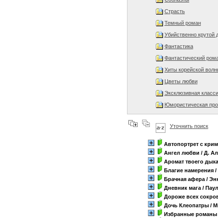
Страсть
Темный роман
Убийственно крутой 
Фантастика
Фантастический ром
Хиты корейской волн
Цветы любви
Эксклюзивная класс
Юмористическая про
Уточнить поиск
Автопортрет с кри
Ангел любви
/ Д. А
Аромат твоего дых
Благие намерения
/
Брачная афера
/ Эн
Дневник мага
/ Пау
Дороже всех сокро
Дочь Клеопатры
/ 
Избранные романы