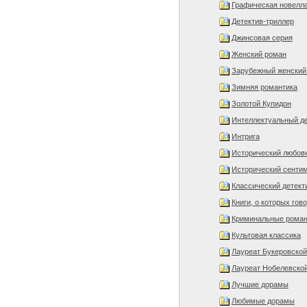
Графическая новелл
Детектив-триллер
Джинсовая серия
Женский роман
Зарубежный женский
Зимняя романтика
Золотой Купидон
Интеллектуальный де
Интрига
Исторический любов
Исторический сенти
Классический детект
Книги, о которых гов
Криминальные рома
Культовая классика
Лауреат Букеровско
Лауреат Нобелевско
Лучшие дорамы
Любимые дорамы