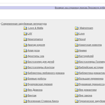
Возврат на страницу поиска Просмотр рубри
>
Современная зарубежная литература
Love & Mafia
Mainstream
LAY
Love
Newromance
Novel
Аватар короля
Азиатская новелла
Алая роза
Аниме
Архетипы зла
Баттерфляй
Бестселлер для детей
Бестселлеры Голлив
Бестселлеры фэнтези
Библейские истории
Библиотека любовного романа
Библиотека романтик
Боевые роботы
Большая переменка
Букеровская премия
Бумажная принцесса
Век Дракона
Век романтики
Винтаж
Вне закона
Вселенная Стивена Кинга
Героическое зарубеж