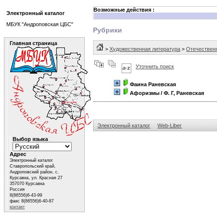
Возможные действия :
Электронный каталог
МБУК "Андроповская ЦБС"
Рубрики
Главная страница
>
Художественная литература
>
Отечествен
Уточнить поиск
Фаина Раневская
Афоризмы
/ Ф. Г, Раневская
Электронный каталог
Web-Liber
Выбор языка
Адрес
Электронный каталог
Ставропольский край,
Андроповский район, с.
Курсавка, ул. Красная 27
357070 Курсавка
Россия
8(86556)6-43-99
факс 8(86556)6-40-87
контакт