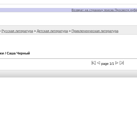
Возврат на страницу поиска Просмотр рубри
>
Русская литература
>
Детская литература
>
Приключенческая литература
ки
/ Саша Черный
page 1/1