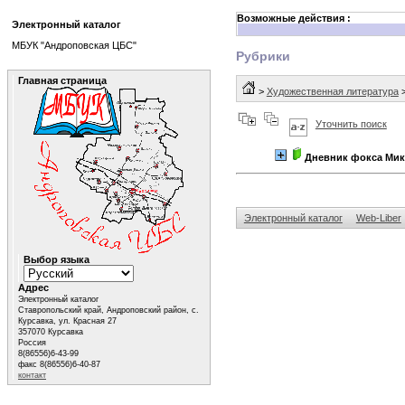
Возможные действия :
Электронный каталог
МБУК "Андроповская ЦБС"
Рубрики
Главная страница
>
Художественная литература
Уточнить поиск
Дневник фокса Мик
Электронный каталог
Web-Liber
Выбор языка
Адрес
Электронный каталог
Ставропольский край, Андроповский район, с.
Курсавка, ул. Красная 27
357070 Курсавка
Россия
8(86556)6-43-99
факс 8(86556)6-40-87
контакт