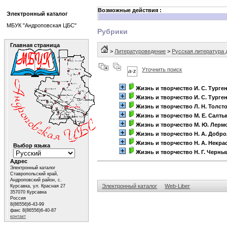
Возможные действия :
Электронный каталог
МБУК "Андроповская ЦБС"
Рубрики
Главная страница
>
Литературоведение
>
Русская литература д
Уточнить поиск
Жизнь и творчество И. С. Турге
Жизнь и творчество И. С. Турге
Жизнь и творчество Л. Н. Толст
Жизнь и творчество М. Е. Салт
Жизнь и творчество М. Ю. Лерм
Жизнь и творчество Н. А. Добр
Жизнь и творчество Н. А. Некра
Выбор языка
Жизнь и творчество Н. Г. Черн
Адрес
Электронный каталог
Ставропольский край,
Андроповский район, с.
Электронный каталог
Web-Liber
Курсавка, ул. Красная 27
357070 Курсавка
Россия
8(86556)6-43-99
факс 8(86556)6-40-87
контакт