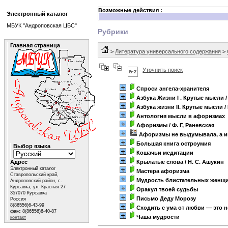
Возможные действия :
Электронный каталог
МБУК "Андроповская ЦБС"
Рубрики
Главная страница
>
Литература универсального содержания
>
Уточнить поиск
Спроси ангела-хранителя
Азбука Жизни I . Крутые мысли
/
Азбука жизни II. Крутые мысли
/
Антология мысли в афоризмах
Афоризмы
/ Ф. Г, Раневская
Афоризмы не выдумывала, а и
Большая книга остроумия
Выбор языка
Кошачьи медитации
Адрес
Крылатые слова
/ Н. С. Ашукин
Электронный каталог
Мастера афоризма
Ставропольский край,
Мудрость блистательных женщ
Андроповский район, с.
Курсавка, ул. Красная 27
Оракул твоей судьбы
357070 Курсавка
Письмо Деду Морозу
Россия
8(86556)6-43-99
Сходить с ума от любви — это 
факс 8(86556)6-40-87
Чаша мудрости
контакт