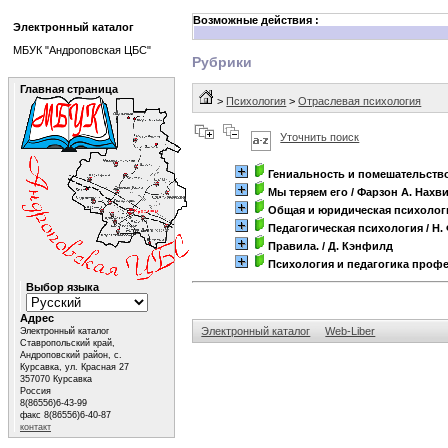
Возможные действия :
Электронный каталог
МБУК "Андроповская ЦБС"
Рубрики
Главная страница
>
Психология
>
Отраслевая психология
Уточнить поиск
Гениальность и помешательств
Мы теряем его
/ Фарзон А. Нахв
Общая и юридическая психолог
Педагогическая психология
/ Н.
Правила.
/ Д. Кэнфилд
Психология и педагогика проф
Выбор языка
Адрес
Электронный каталог
Web-Liber
Электронный каталог
Ставропольский край,
Андроповский район, с.
Курсавка, ул. Красная 27
357070 Курсавка
Россия
8(86556)6-43-99
факс 8(86556)6-40-87
контакт