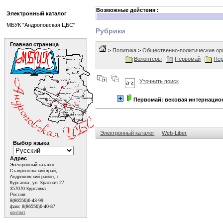
Возможные действия :
Электронный каталог
МБУК "Андроповская ЦБС"
Рубрики
Главная страница
>
Политика
>
Общественно-политические орг
Волонтеры
Первомай
Пе
Уточнить поиск
Первомай: вековая интернацио
Электронный каталог
Web-Liber
Выбор языка
Адрес
Электронный каталог
Ставропольский край,
Андроповский район, с.
Курсавка, ул. Красная 27
357070 Курсавка
Россия
8(86556)6-43-99
факс 8(86556)6-40-87
контакт