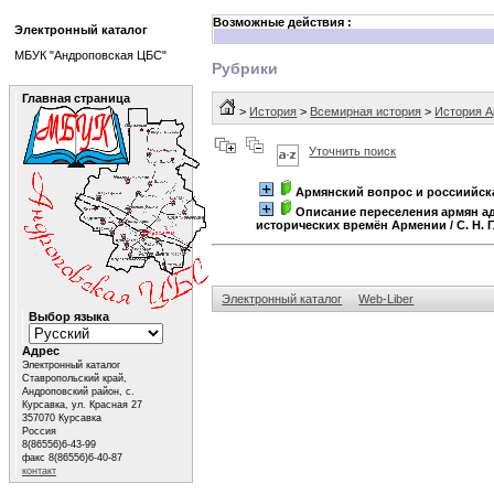
Возможные действия :
Электронный каталог
МБУК "Андроповская ЦБС"
Рубрики
Главная страница
>
История
>
Всемирная история
>
История 
Уточнить поиск
Армянский вопрос и россиийск
Описание переселения армян а
исторических времён Армении
/ С. Н.
Электронный каталог
Web-Liber
Выбор языка
Адрес
Электронный каталог
Ставропольский край,
Андроповский район, с.
Курсавка, ул. Красная 27
357070 Курсавка
Россия
8(86556)6-43-99
факс 8(86556)6-40-87
контакт