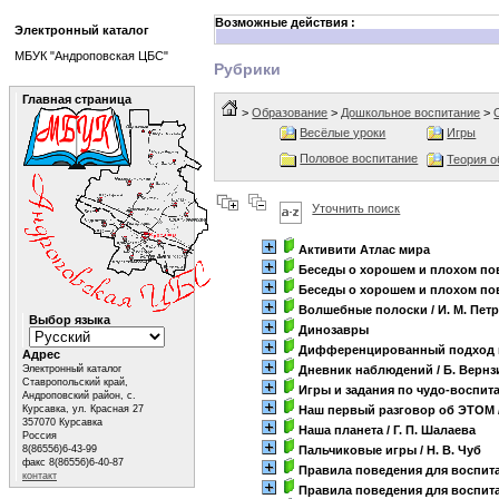
Возможные действия :
Электронный каталог
МБУК "Андроповская ЦБС"
Рубрики
Главная страница
>
Образование
>
Дошкольное воспитание
>
Весёлые уроки
Игры
Половое воспитание
Теория о
Уточнить поиск
Активити Атлас мира
Беседы о хорошем и плохом по
Беседы о хорошем и плохом по
Волшебные полоски
/ И. М. Пет
Выбор языка
Динозавры
Дифференцированный подход 
Адрес
Электронный каталог
Дневник наблюдений
/ Б. Вернз
Ставропольский край,
Игры и задания по чудо-воспит
Андроповский район, с.
Курсавка, ул. Красная 27
Наш первый разговор об ЭТОМ
357070 Курсавка
Наша планета
/ Г. П. Шалаева
Россия
8(86556)6-43-99
Пальчиковые игры
/ Н. В. Чуб
факс 8(86556)6-40-87
Правила поведения для воспит
контакт
Правила поведения для воспит