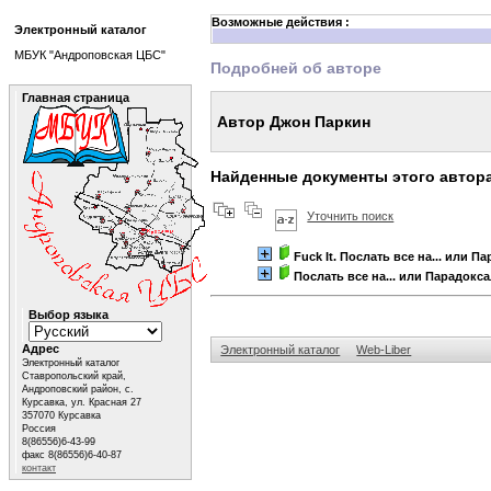
Возможные действия :
Электронный каталог
МБУК "Андроповская ЦБС"
Подробней об авторе
Главная страница
Автор Джон Паркин
Найденные документы этого автор
Уточнить поиск
Fuck It. Послать все на... или 
Послать все на... или Парадокс
Выбор языка
Адрес
Электронный каталог
Web-Liber
Электронный каталог
Ставропольский край,
Андроповский район, с.
Курсавка, ул. Красная 27
357070 Курсавка
Россия
8(86556)6-43-99
факс 8(86556)6-40-87
контакт