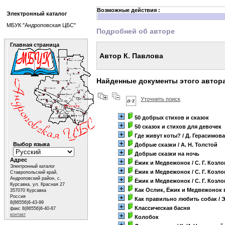
Возможные действия :
Электронный каталог
МБУК "Андроповская ЦБС"
Подробней об авторе
Главная страница
Автор К. Павлова
Найденные документы этого автор
Уточнить поиск
50 добрых стихов и сказок
50 сказок и стихов для девочек
Где живут коты?
/ Д. Герасимов
Выбор языка
Добрые сказки
/ А. Н. Толстой
Добрые сказки на ночь
Адрес
Ёжик и Медвежонок
/ С. Г. Козл
Электронный каталог
Ёжик и Медвежонок
/ С. Г. Козл
Ставропольский край,
Андроповский район, с.
Ёжик и Медвежонок
/ С. Г. Козл
Курсавка, ул. Красная 27
Как Ослик, Ёжик и Медвежонок 
357070 Курсавка
Россия
Как правильно любить собак
/ 
8(86556)6-43-99
Классическая басня
факс 8(86556)6-40-87
контакт
Колобок