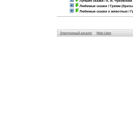
Лучшие сказки
/ К. И. Чуковский
Любимые сказки
/ Гримм (брать
Любимые сказки о животных
/ Г
Электронный каталог
Web-Liber