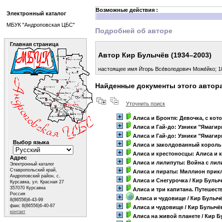
Возможные действия :
Электронный каталог
МБУК "Андроповская ЦБС"
Подробней об авторе
Главная страница
Автор Кир Булычёв (1934–2003)
настоящее имя И́горь Все́володович Може́йко; 1
Найденные документы этого автор
Уточнить поиск
Алиса и Бронтя: Девочка, с ко
Алиса и Гай-до: Узники "Ямагир
Алиса и Гай-до: Узники "Ямагир
Выбор языка
Алиса и заколдованный король
Алиса и крестоносцы: Алиса и
Адрес
Алиса и лилипуты: Война с лил
Электронный каталог
Ставропольский край,
Алиса и пираты: Миллион при
Андроповский район, с.
Алиса и Снегурочка
/ Кир Булы
Курсавка, ул. Красная 27
357070 Курсавка
Алиса и три капитана. Путешес
Россия
Алиса и чудовище
/ Кир Булыч
8(86556)6-43-99
факс 8(86556)6-40-87
Алиса и чудовище
/ Кир Булычё
контакт
Алиса на живой планете
/ Кир 