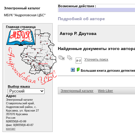
Возможные действия :
Электронный каталог
МБУК "Андроповская ЦБС"
Подробней об авторе
Главная страница
Автор Р. Даутова
Найденные документы этого автор
Уточнить поиск
Большая книга детских детекти
Выбор языка
Электронный каталог
Web-Liber
Адрес
Электронный каталог
Ставропольский край,
Андроповский район, с.
Курсавка, ул. Красная 27
357070 Курсавка
Россия
8(86556)6-43-99
факс 8(86556)6-40-87
контакт