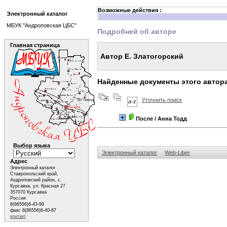
Возможные действия :
Электронный каталог
МБУК "Андроповская ЦБС"
Подробней об авторе
Главная страница
Автор Е. Златогорский
Найденные документы этого автор
Уточнить поиск
После
/ Анна Тодд
Выбор языка
Электронный каталог
Web-Liber
Адрес
Электронный каталог
Ставропольский край,
Андроповский район, с.
Курсавка, ул. Красная 27
357070 Курсавка
Россия
8(86556)6-43-99
факс 8(86556)6-40-87
контакт