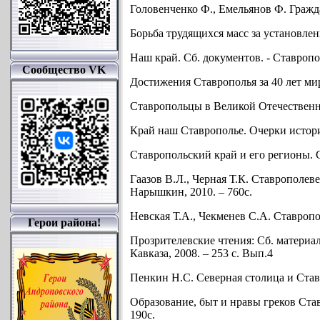
Головенченко Ф., Емельянов Ф. Гражда
Борьба трудящихся масс за установлен
Наш край. Сб. документов. - Ставропо
Сообщество VK
Достижения Ставрополья за 40 лет мирн
Ставропольцы в Великой Отечественно
Край наш Ставрополье. Очерки истори
Ставропольский край и его регионы. Ст
Гаазов В.Л., Черная Т.К. Ставрополев
Нарышкин, 2010. – 760с.
Невская Т.А., Чекменев С.А. Ставропо
Герои района!
Прозрителевские чтения: Сб. материал
Кавказа, 2008. – 253 с. Вып.4
Пенкин Н.С. Северная столица и Ставр
Образование, быт и нравы греков Став
190с.