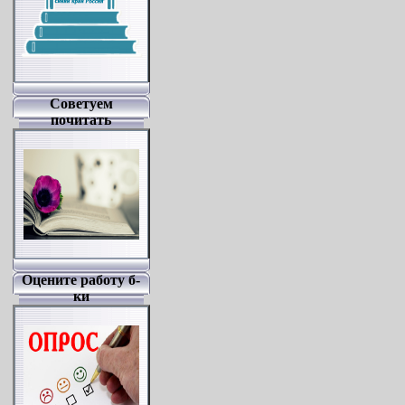
Советуем
почитать
Оцените работу б-
ки