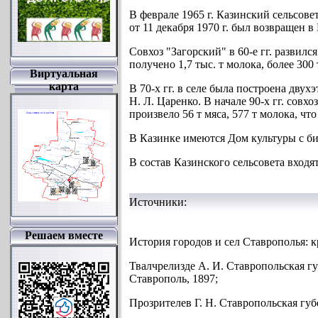
В феврале 1965 г. Казинский сельсов
от 11 декабря 1970 г. был возвращен в
Совхоз "Загорский" в 60-е гг. развилс
получено 1,7 тыс. т молока, более 300
Виртуальная
карта
В 70-х гг. в селе была построена дву
Н. Л. Царенко. В начале 90-х гг. совхо
произвело 56 т мяса, 577 т молока, чт
В Казинке имеются Дом культуры с биб
В состав Казинского сельсовета входят
Источники:
Решаем вместе
История городов и сел Ставрополья: к
Твалчрелизде А. И. Ставропольская гу
Ставрополь, 1897;
Прозрителев Г. Н. Ставропольская губ