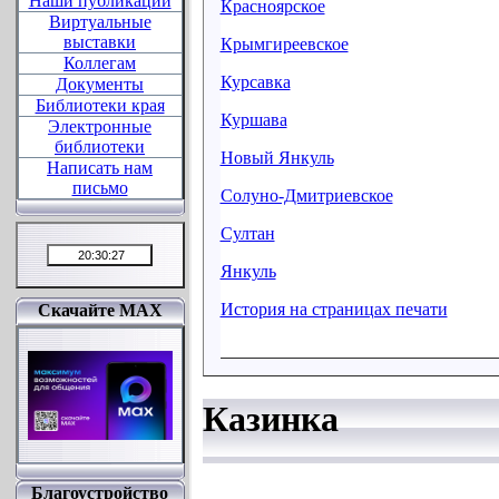
Наши публикации
Красноярское
Виртуальные
выставки
Крымгиреевское
Коллегам
Курсавка
Документы
Библиотеки края
Куршава
Электронные
библиотеки
Новый Янкуль
Написать нам
письмо
Солуно-Дмитриевское
Султан
Янкуль
История на страницах печати
Скачайте MAX
Казинка
Благоустройство