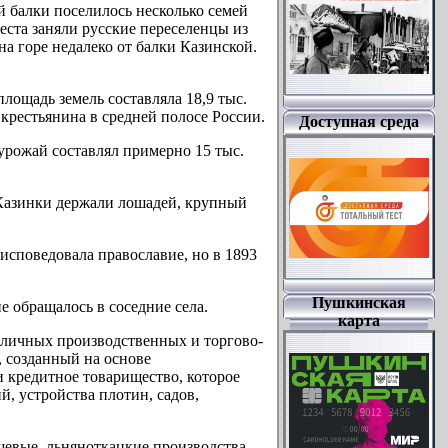
й балки поселилось несколько семей
места заняли русские переселенцы из
а горе недалеко от балки Казинской.
площадь земель составляла 18,9 тыс.
о крестьянина в средней полосе России.
Доступная среда
урожай составлял примерно 15 тыс.
Казинки держали лошадей, крупный
 исповедовала православие, но в 1893
Пушкинская
 обращалось в соседние села.
карта
зличных производственных и торгово-
, созданный на основе
и кредитное товарищество, которое
й, устройства плотин, садов,
евые, льняноткацкие производства,