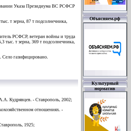
сновании Указа Президиума ВС РСФСР
Объясняем.рф
тыс. т зерна, 87 т подсолнечника,
учитель РСФСР, ветеран войны и труда
,3 тыс. т зерна, 369 т подсолнечника,
С. Село газифицировано.
Культурный
норматив
А.А. Кудрявцев. - Ставрополь, 2002;
скохозяйственном отношениях. -
таврополь, 1925;