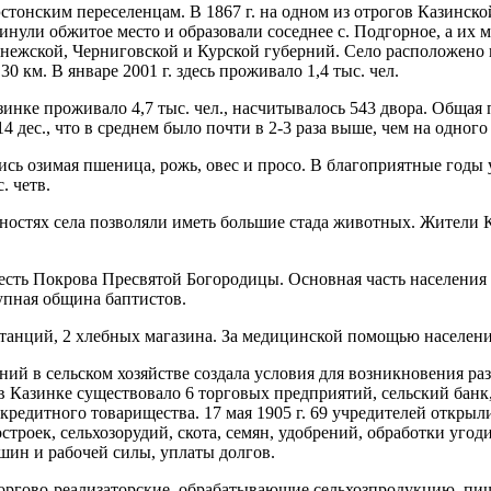
тонским переселенцам. В 1867 г. на одном из отрогов Казинско
кинули обжитое место и образовали соседнее с. Подгорное, а их 
нежской, Черниговской и Курской губерний. Село расположено н
0 км. В январе 2001 г. здесь проживало 1,4 тыс. чел.
зинке проживало 4,7 тыс. чел., насчитывалось 543 двора. Общая 
14 дес., что в среднем было почти в 2-3 раза выше, чем на одног
ись озимая пшеница, рожь, овес и просо. В благоприятные годы 
. четв.
остях села позволяли иметь большие стада животных. Жители 
 честь Покрова Пресвятой Богородицы. Основная часть населения
упная община баптистов.
станций, 2 хлебных магазина. За медицинской помощью население
й в сельском хозяйстве создала условия для возникновения ра
в Казинке существовало 6 торговых предприятий, сельский банк
 кредитного товарищества. 17 мая 1905 г. 69 учредителей открыл
троек, сельхозорудий, скота, семян, удобрений, обработки угоди
шин и рабочей силы, уплаты долгов.
оргово-реализаторские, обрабатывающие сельхозпродукцию, пищ