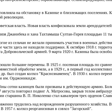
повлияла на обстановку в Казинке и близлежащих поселениях. 
ой революции.
оветская власть. Новая власть конфисковала земли арендодателей
язя Джанибека и хана Тахтамыша Султан-Гирея площадью 11 тыс
огие из сельчан не желали принимать участия в военных действ
части здесь не находили поддержки. К октябрю 1918 г. террито
ята Добровольческой армией. 9 марта 1920 г. Казинка была осво
ошли большие перемены. В 1925 г. посевная площадь по сравнен
овместной обработке земли, а в 1929 г., в первый год коллектив
р. был создан колхоз "Краснознаменец". В 1930 г. колхоз переим
 и им. Орджоникидзе.
йны сотни казинцев были призваны в действующую армию. Боле
августа повторил подвиг А. Матросова, закрыв телом амбразуру
дии старшина В. П. Николенко стал кавалером трех орденов Слав
яженно трудились над возрождением разрушенного хозяйства. В 
В 1957 г. колхоз реорганизован в совхоз "Загорский".