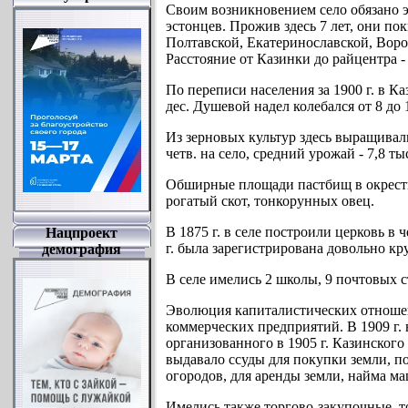
Своим возникновением село обязано эс
эстонцев. Прожив здесь 7 лет, они по
Полтавской, Екатеринославской, Воро
Расстояние от Казинки до райцентра - 3
По переписи населения за 1900 г. в Ка
дес. Душевой надел колебался от 8 до 
Из зерновых культур здесь выращивал
четв. на село, средний урожай - 7,8 тыс
Обширные площади пастбищ в окрестн
рогатый скот, тонкорунных овец.
В 1875 г. в селе построили церковь в
Нацпроект
г. была зарегистрирована довольно кр
демография
В селе имелись 2 школы, 9 почтовых 
Эволюция капиталистических отношени
коммерческих предприятий. В 1909 г. 
организованного в 1905 г. Казинского
выдавало ссуды для покупки земли, пос
огородов, для аренды земли, найма ма
Имелись также торгово-закупочные, т