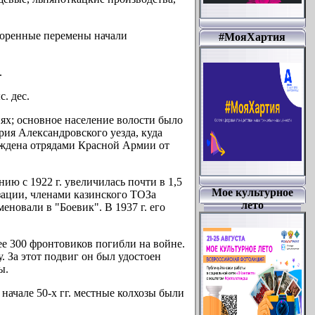
Коренные перемены начали
#МояХартия
.
. дес.
иях; основное население волости было
рия Александровского уезда, куда
бождена отрядами Красной Армии от
ию с 1922 г. увеличилась почти в 1,5
Мое культурное
изации, членами казинского ТОЗа
лето
еновали в "Боевик". В 1937 г. его
е 300 фронтовиков погибли на войне.
. За этот подвиг он был удостоен
ы.
начале 50-х гг. местные колхозы были