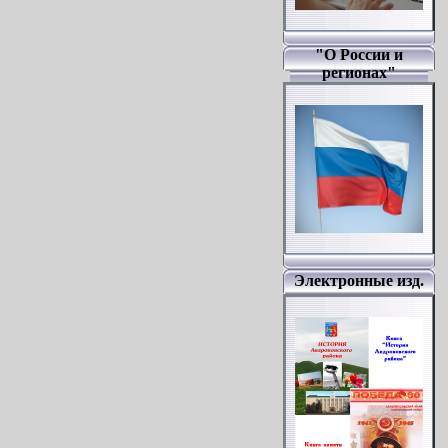
"О России и
регионах"
Электронные изд.