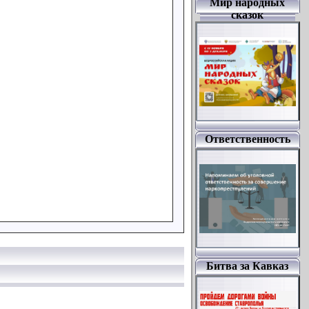
Мир народных
сказок
Ответственность
Битва за Кавказ