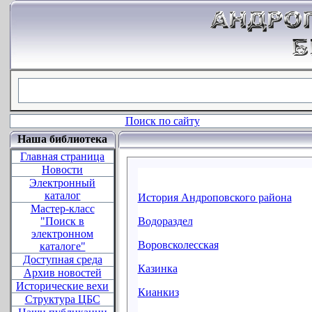
Поиск по сайту
Наша библиотека
Главная страница
Новости
Электронный
каталог
История Андроповского района
Мастер-класс
"Поиск в
Водораздел
электронном
Воровсколесская
каталоге"
Доступная среда
Казинка
Архив новостей
Исторические вехи
Кианкиз
Структура ЦБС