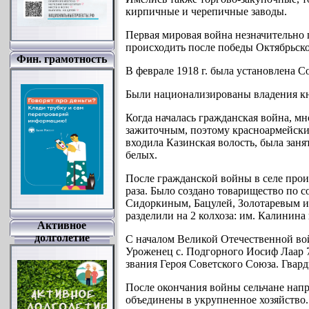
кирпичные и черепичные заводы.
Первая мировая война незначительно 
происходить после победы Октябрьск
Фин. грамотность
В феврале 1918 г. была установлена С
Были национализированы владения кн
Когда началась гражданская война, мн
зажиточным, поэтому красноармейские 
входила Казинская волость, была зан
белых.
После гражданской войны в селе произ
раза. Было создано товарищество по с
Сидоркиным, Бацулей, Золотаревым и д
разделили на 2 колхоза: им. Калинина
Активное
долголетие
С началом Великой Отечественной во
Уроженец с. Подгорного Иосиф Лаар 7 
звания Героя Советского Союза. Гвар
После окончания войны сельчане напр
объединены в укрупненное хозяйство. 