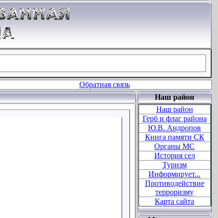
Обратная связь
Наш район
Наш район
Герб и флаг района
Ю.В. Андропов
Книга памяти СК
Органы МC
История сел
Туризм
Информирует...
Противодействие
терроризму
Карта сайта