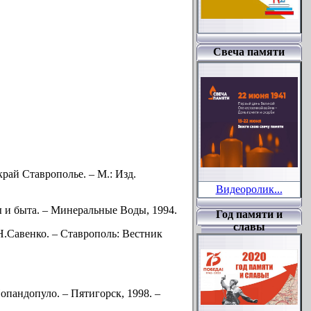
Свеча памяти
край Ставрополье. – М.: Изд.
Видеоролик...
ы и быта. – Минеральные Воды, 1994.
Год памяти и
славы
Н.Савенко. – Ставрополь: Вестник
опандопуло. – Пятигорск, 1998. –