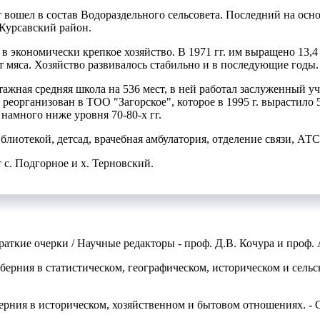
ет вошел в состав Водораздельного сельсовета. Последний на о
 Курсавский район.
я в экономически крепкое хозяйство. В 1971 гг. им выращено 13,4 
 т мяса. Хозяйство развивалось стабильно и в последующие годы.
хэтажная средняя школа на 536 мест, в ней работал заслуженный 
з реорганизован в ТОО "Загорское", которое в 1995 г. вырастило 5
о намного ниже уровня 70-80-х гг.
лиотекой, детсад, врачебная амбулатория, отделение связи, АТ
 с. Подгорное и х. Терновский.
раткие очерки / Научные редакторы - проф. Д.В. Кочура и проф. 
берния в статистическом, географическом, историческом и сель
ерния в историческом, хозяйственном и бытовом отношениях. - С